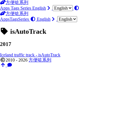
方便咗系列
Apps
Tags
Series
English
方便咗系列
Apps
Tags
Series
English
isAutoTrack
2017
Iceland traffic track - isAutoTrack
2010 - 2026
方便咗系列