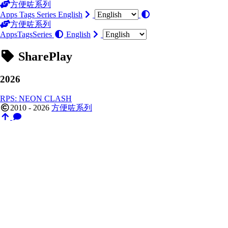
方便咗系列
Apps
Tags
Series
English
方便咗系列
Apps
Tags
Series
English
SharePlay
2026
RPS: NEON CLASH
2010 - 2026
方便咗系列