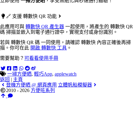
立即使用
一掃方便晒
，享受無紙化與秒速通行體驗！
🔗 支援 轉數快 QR 功能
此應用可與
轉數快 QR 產生器
一起使用，將產生的 轉數快 QR
碼 掃描並嵌入到電子通行證中，實現支付或身份識別。
若與 轉數快 QR 碼 一同使用，請確認 轉數快 內容正確後再掃
描。你可在此
開啟 轉數快 工具
。
需要幫助？
可看看使用手冊
一掃方便晒
,
輕巧App
,
applewatch
返回
|
主頁
登機方便晒 @ 網頁應用
立體帆船模擬器
2010 - 2026
方便咗系列