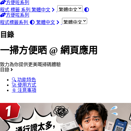
方便咗系列
程式
標籤
系列
繁體中文
方便咗系列
程式
標籤
系列
繁體中文
目錄
一掃方便晒 @ 網頁應用
致力為你提供更美嘅掃碼體驗
目錄
🔍 功能特色
🚀 使用方式
📎 注意事項