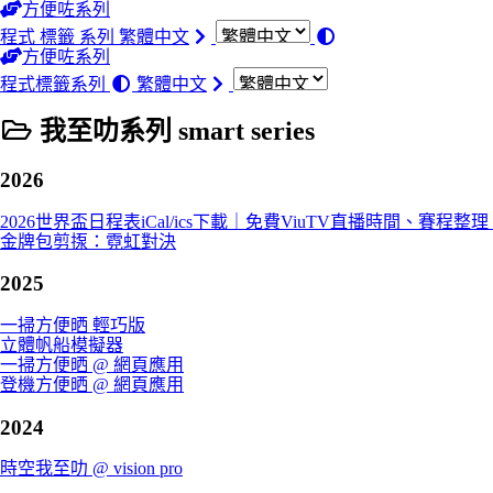
方便咗系列
程式
標籤
系列
繁體中文
方便咗系列
程式
標籤
系列
繁體中文
我至叻系列 smart series
2026
2026世界盃日程表iCal/ics下載｜免費ViuTV直播時間、賽程整理
金牌包剪揼：霓虹對決
2025
一掃方便晒 輕巧版
立體帆船模擬器
一掃方便晒 @ 網頁應用
登機方便晒 @ 網頁應用
2024
時空我至叻 @ vision pro